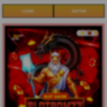
LOGIN
DAFTAR