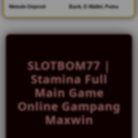
e
Metode Deposit
Bank, E-Wallet, Pulsa
d
e
t
a
i
l
s
SLOTBOM77 |
Stamina Full
Main Game
Online Gampang
Maxwin