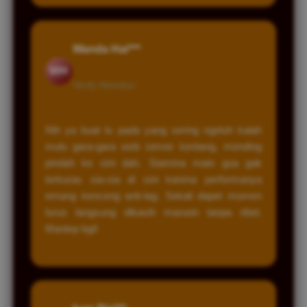
Wanda Hai***
WH
Verify Member
Nih ya buat lu pada yang sering ngeluh kalah
mulu gara-gara web server kentang, mending
pindah ke sini dah. Stamina main gua gak
terkuras sia-sia di sini karena performanya
emang kenceng anti-lag. Sekali dapet momen
lurus langsung dikasih maxwin tanpa ribet.
Mantep bgt!