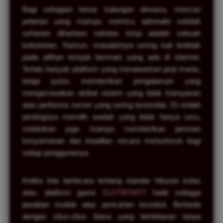
Bagi sebagian besar kalangan dewasa, mencari
pelarian yang mampu memicu adrenalin setelah
seharian dihantam rutinitas kerja adalah sebuah
kebutuhan. Namun, masalahnya sering kali terletak
pada pilihan tempat bermain yang ada di internet.
Terlalu banyak platform yang menawarkan janji manis,
tetapi justru memberikan pengalaman yang
mengecewakan akibat sistem yang tidak transparan
atau performa server yang sering tersendat. Di sinilah
pentingnya memilih wadah yang tidak hanya seru,
melainkan juga mampu memberikan jaminan
kenyamanan dan keadilan secara menyeluruh bagi
setiap penggunanya.
Ketika kita berbicara tentang standar hiburan kelas
atas, platform game
SLOTBOM77
hadir sebagai
jawaban mutlak atas pencarian tersebut. Berbeda
dengan situs-situs biasa yang bertebaran tanpa